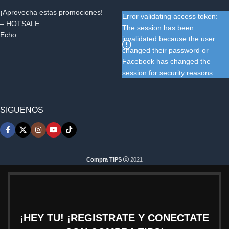
¡Aprovecha estas promociones!
Error validating access token:
– HOTSALE
The session has been
Echo
invalidated because the user
changed their password or
Facebook has changed the
session for security reasons.
SIGUENOS
Compra TIPS
2021
¡HEY TU! ¡REGISTRATE Y CONECTATE